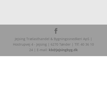
​Jejsing Trælasthandel & Bygningssnedkeri ApS |
Hostrupvej 4 - Jejsing | 6270 Tønder | Tlf: 40 36 10
24 | E-mail:
kb@jejsingbyg.dk